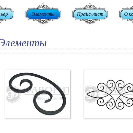
рьер
Элементы
Прайс-лист
О к
Элементы