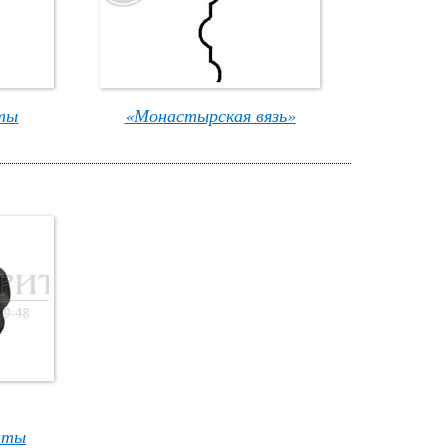
ты
«Монастырская вязь»
нты