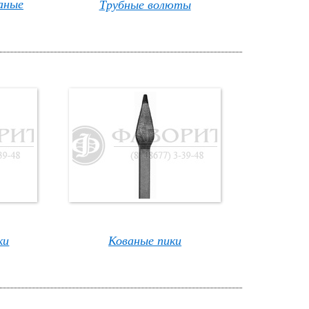
аные
Трубные волюты
ки
Кованые пики